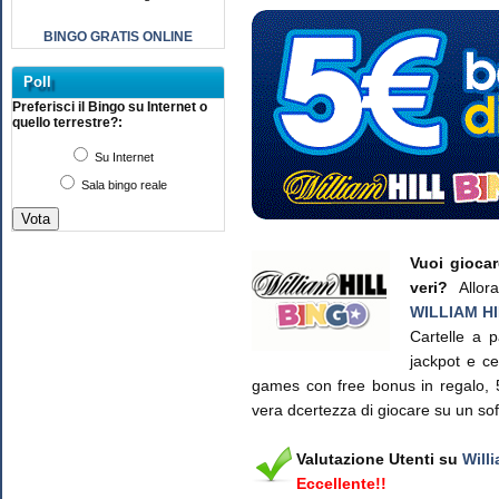
BINGO GRATIS ONLINE
Poll
Preferisci il Bingo su Internet o
quello terrestre?:
Su Internet
Sala bingo reale
Vuoi giocar
veri?
Allora
WILLIAM H
Cartelle a p
jackpot e cen
games con free bonus in regalo, 5
vera dcertezza di giocare su un sof
Valutazione Utenti su
Willi
Eccellente!!